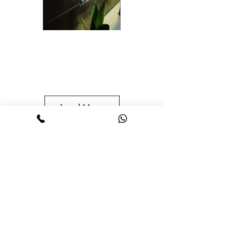
Load More
©2022 LMV Clickmit SRL - CUI:
41189285
ANPC
GDPR
Politica de confidențialitate