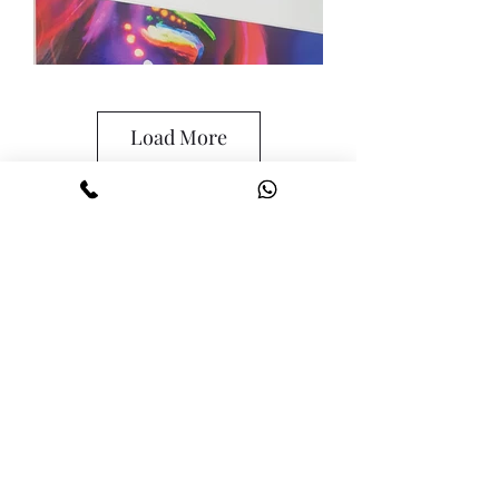
Load More
©2022 LMV Clickmit SRL - CUI:
41189285
ANPC
GDPR
Politica de confidențialitate
Cookies