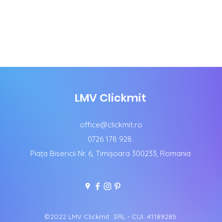
LMV Clickmit
office@clickmit.ro
0726 178 928
Piața Bisericii Nr. 6, Timișoara 300233, Romania
©2022 LMV Clickmit SRL - CUI: 41189285