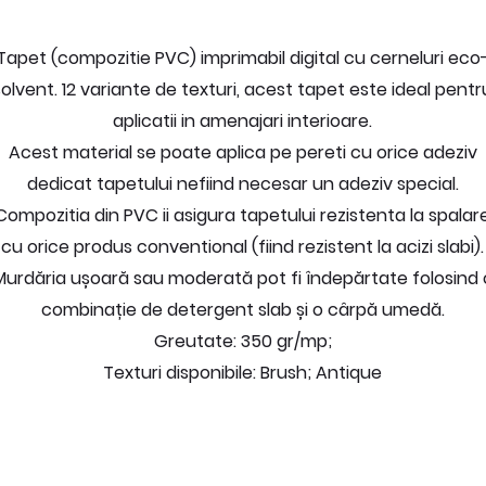
Tapet (compozitie PVC) imprimabil digital cu cerneluri eco
solvent. 12 variante de texturi, acest tapet este ideal pentr
aplicatii in amenajari interioare.
Acest material se poate aplica pe pereti cu orice adeziv
dedicat tapetului nefiind necesar un adeziv special.
Compozitia din PVC ii asigura tapetului rezistenta la spalar
cu orice produs conventional (fiind rezistent la acizi slabi).
Murdăria ușoară sau moderată pot fi îndepărtate folosind 
combinație de detergent slab și o cârpă umedă.
Greutate: 350 gr/mp;
Texturi disponibile: Brush; Antique