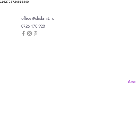
1162723724615840
office@clickmit.ro
0726 178 928
Aca