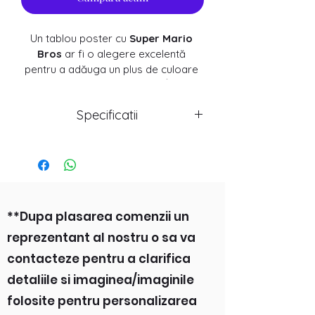
Un tablou poster cu 
Super Mario 
Bros 
ar fi o alegere excelentă 
pentru a adăuga un plus de culoare 
și personalitate camerei tale. În ceea 
ce privește rama foto, o ramă cu 
Specificatii
clip bordless ar fi o alegere 
excelentă pentru a pune în valoare 
Inaltime: 100cm
posterul.
Latime: 70 cm
Grosime: 1cm
Culori vii si vibrante, perfect pentru a 
Protectie: Plexiglass
aduce o pata de culoare camerei 
copilului.
**Dupa plasarea comenzii un
reprezentant al nostru o sa va
Dimensiune: 100x70cm
contacteze pentru a clarifica
detaliile si imaginea/imaginile
folosite pentru personalizarea