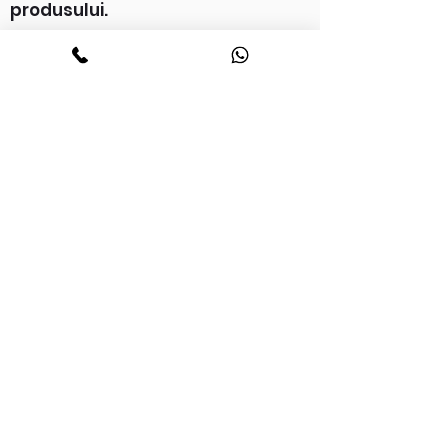
produsului.
©2022 LMV Clickmit SRL - CUI:
41189285
ANPC
GDPR
Politica de confidențialitate
Cookies